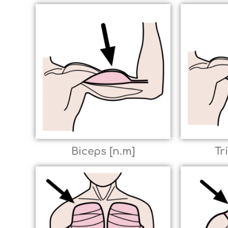
Biceps [n.m]
Tr