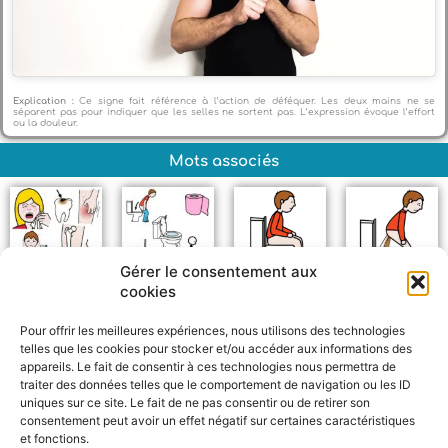
Explication :
Ce signe fait référence à l’action de déféquer. Les deux mains ne se
séparent pas pour indiquer que les selles ne sortent pas. L’expression évoque l’effort
ou la douleur.
Mots associés
Gérer le consentement aux
cookies
Maladie
Toilettes
Faire caca
Diarrhée
Pour offrir les meilleures expériences, nous utilisons des technologies
telles que les cookies pour stocker et/ou accéder aux informations des
appareils. Le fait de consentir à ces technologies nous permettra de
traiter des données telles que le comportement de navigation ou les ID
uniques sur ce site. Le fait de ne pas consentir ou de retirer son
consentement peut avoir un effet négatif sur certaines caractéristiques
et fonctions.