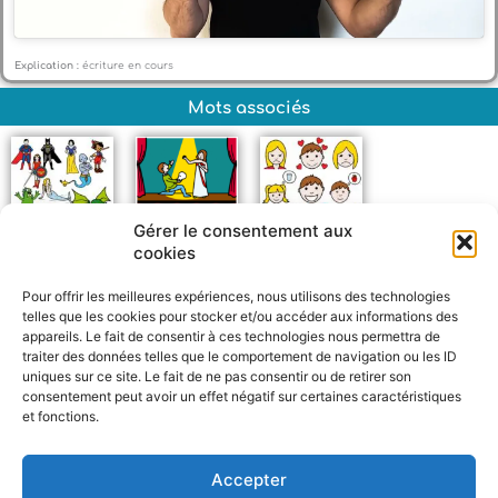
Explication :
écriture en cours
Mots associés
Gérer le consentement aux
cookies
Personnage
Théâtre
Émotion
Pour offrir les meilleures expériences, nous utilisons des technologies
telles que les cookies pour stocker et/ou accéder aux informations des
appareils. Le fait de consentir à ces technologies nous permettra de
traiter des données telles que le comportement de navigation ou les ID
uniques sur ce site. Le fait de ne pas consentir ou de retirer son
consentement peut avoir un effet négatif sur certaines caractéristiques
et fonctions.
F
W
M
P
a
h
e
a
c
a
s
r
Accepter