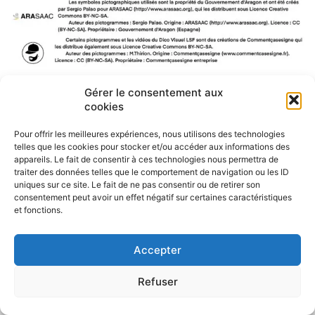
Gérer le consentement aux
F
W
M
P
cookies
a
h
e
a
c
a
s
r
Pour offrir les meilleures expériences, nous utilisons des technologies
e
t
s
t
telles que les cookies pour stocker et/ou accéder aux informations des
b
s
e
a
appareils. Le fait de consentir à ces technologies nous permettra de
o
A
n
g
traiter des données telles que le comportement de navigation ou les ID
o
p
g
e
uniques sur ce site. Le fait de ne pas consentir ou de retirer son
k
p
e
r
consentement peut avoir un effet négatif sur certaines caractéristiques
r
et fonctions.
Accepter
Refuser
Politique de confidentialité
CGU – Mentions légales
Contact