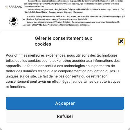
Gérer le consentement aux
F
W
M
P
cookies
a
h
e
a
c
a
s
r
Pour offrir les meilleures expériences, nous utilisons des technologies
e
t
s
t
telles que les cookies pour stocker et/ou accéder aux informations des
b
s
e
a
appareils. Le fait de consentir à ces technologies nous permettra de
o
A
n
g
traiter des données telles que le comportement de navigation ou les ID
o
p
g
e
uniques sur ce site. Le fait de ne pas consentir ou de retirer son
k
p
e
r
consentement peut avoir un effet négatif sur certaines caractéristiques
r
et fonctions.
Accepter
Refuser
Politique de confidentialité
CGU – Mentions légales
Contact