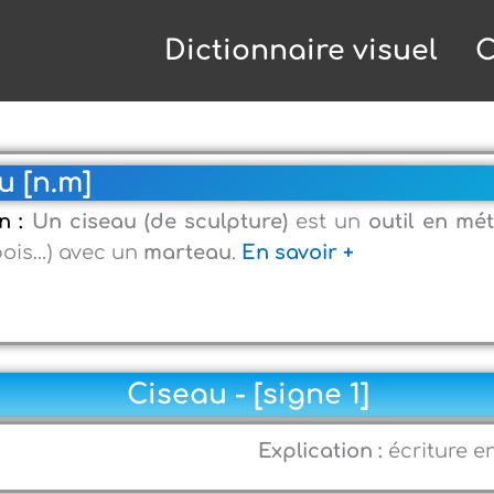
Dictionnaire visuel
C
u [n.m]
on :
Un ciseau (de sculpture)
est un
outil en mét
 bois…) avec un
marteau
.
En savoir +
Ciseau - [signe 1]
Explication :
écriture e