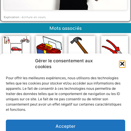
Explication :
écriture en cours
Mots associés
Gérer le consentement aux
cookies
Garage
Boîte à outils
Marteau
Sécateur
Pour offrir les meilleures expériences, nous utilisons des technologies
telles que les cookies pour stocker et/ou accéder aux informations des
appareils. Le fait de consentir à ces technologies nous permettra de
traiter des données telles que le comportement de navigation ou les ID
uniques sur ce site. Le fait de ne pas consentir ou de retirer son
consentement peut avoir un effet négatif sur certaines caractéristiques
et fonctions.
F
W
M
P
a
h
e
a
c
a
s
r
Accepter