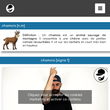
Aller
au
contenu
chamois [n.m]
Définition
: Un
chamois
est un
animal sauvage de
montagne
. Il ressemble à une
chèvre
avec de petites
cornes recourbées
. Il vit sur les
rochers
et court très bien
en hauteur.
chamois [signe 1]
Cliquez pour accepter les cookies
marketing et activer ce contenu