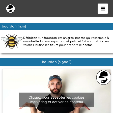
Aller
au
contenu
bourdon [n.m]
Définition
: Un
bourdon
est un
gros insecte
qui ressemble à
une
abeille
. Il a un
corps rond et poilu
et fait un
bruit fort
en
volant. Il butine les
fleurs
pour prendre le
nectar
.
bourdon [signe 1]
Cliquez pour accepter les cookies
marketing et activer ce contenu