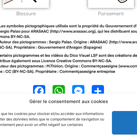
Blessure
Pansement
F
W
M
P
Gérer le consentement aux cookies
a
h
e
a
es que les cookies pour stocker et/ou accéder aux informations
c
a
s
r
raiter des données telles que le comportement de navigation ou
sentement peut avoir un effet négatif sur certaines
e
t
s
t