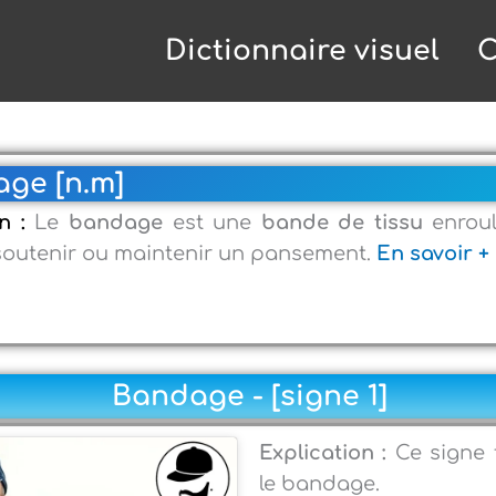
Dictionnaire visuel
C
ge [n.m]
on :
Le
bandage
est une
bande de tissu
enroul
soutenir ou maintenir un pansement.
En savoir +
Bandage - [signe 1]
Explication :
Ce signe f
le bandage.