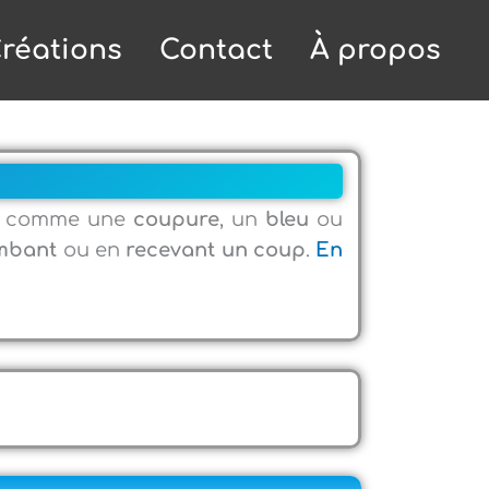
réations
Contact
À propos
, comme une
coupure
, un
bleu
ou
mbant
ou en
recevant un coup
.
En