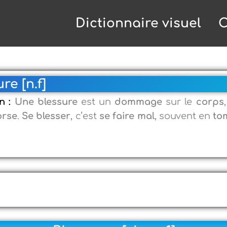
Dictionnaire visuel
C
re [n.f]
on :
Une blessure
est un
dommage
sur le
corps
orse
.
Se blesser
, c’est
se faire mal
, souvent en
to