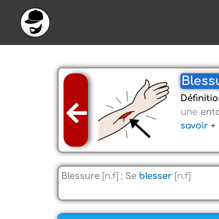
Aller
au
contenu
Blessu
Définiti
une
ent
savoir +
Blessure
[n.f] ;
Se
blesser
[n.f]