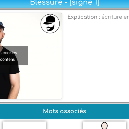
Blessure - [signe 1]
Explication :
écriture e
s cookies
 contenu
Mots associés