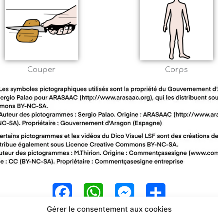
Couper
Corps
F
W
M
P
Gérer le consentement aux cookies
a
h
e
a