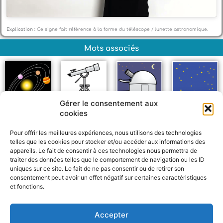
Explication :
Ce signe fait référence à la forme du téléscope / lunette astronomique.
Mots associés
Gérer le consentement aux
cookies
Système solaire
Téléscope
Observatoire
Étoiles
Pour offrir les meilleures expériences, nous utilisons des technologies
telles que les cookies pour stocker et/ou accéder aux informations des
appareils. Le fait de consentir à ces technologies nous permettra de
traiter des données telles que le comportement de navigation ou les ID
uniques sur ce site. Le fait de ne pas consentir ou de retirer son
consentement peut avoir un effet négatif sur certaines caractéristiques
et fonctions.
F
W
M
P
a
h
e
a
c
a
s
r
Accepter