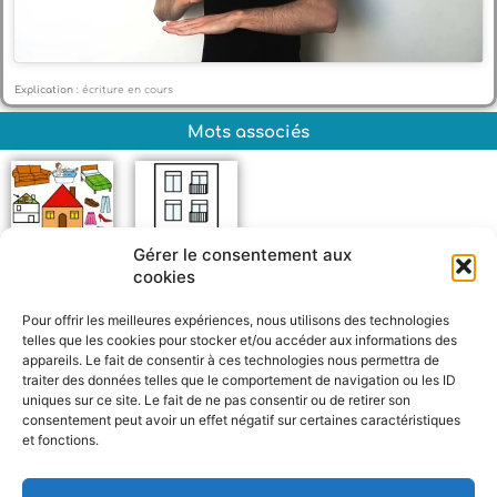
Explication :
écriture en cours
Mots associés
Gérer le consentement aux
cookies
Maison
Immeuble
Pour offrir les meilleures expériences, nous utilisons des technologies
telles que les cookies pour stocker et/ou accéder aux informations des
appareils. Le fait de consentir à ces technologies nous permettra de
traiter des données telles que le comportement de navigation ou les ID
uniques sur ce site. Le fait de ne pas consentir ou de retirer son
consentement peut avoir un effet négatif sur certaines caractéristiques
et fonctions.
F
W
M
P
a
h
e
a