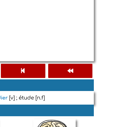
[v] ; étude [n.f]
ier