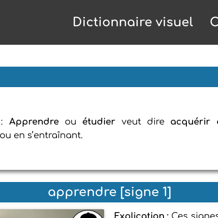
Dictionnaire visuel
C
n
:
Apprendre
ou
étudier
veut dire
acquérir 
ou en s’entraînant.
apprendre [signe 1]
Explication :
Ces signes