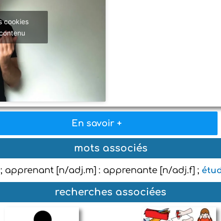
s cookies
 contenu
En savoir +
mots associés
 ; apprenant [n/adj.m] : apprenante [n/adj.f] ;
étud
recherches associées