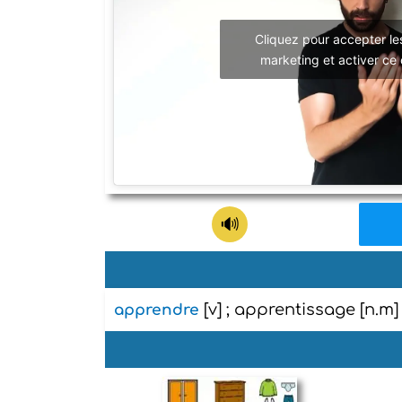
Cliquez pour accepter le
marketing et activer ce
[v] ; apprentissage [n.m]
apprendre