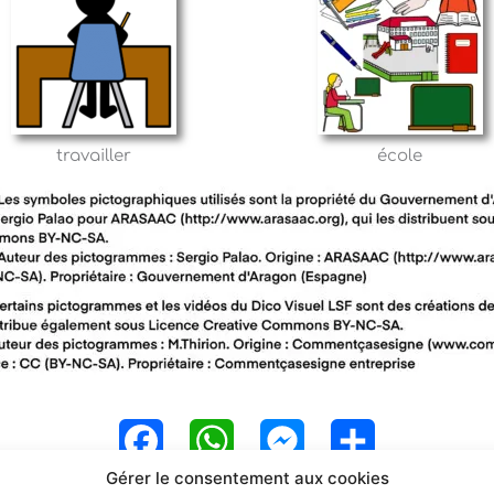
travailler
école
F
W
M
P
Gérer le consentement aux cookies
a
h
e
a