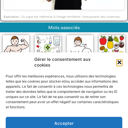
Explication :
Ce signe fait référence à l’image fortifiante / énergisante des vitamines.
Mots associés
Gérer le consentement aux
cookies
Fort
Médicament
Maladie
Fruits
Pour offrir les meilleures expériences, nous utilisons des technologies
telles que les cookies pour stocker et/ou accéder aux informations des
appareils. Le fait de consentir à ces technologies nous permettra de
traiter des données telles que le comportement de navigation ou les ID
uniques sur ce site. Le fait de ne pas consentir ou de retirer son
consentement peut avoir un effet négatif sur certaines caractéristiques
et fonctions.
F
W
M
P
a
h
e
a
c
a
s
r
Accepter