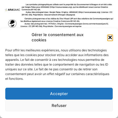
Gérer le consentement aux
F
W
M
P
cookies
a
h
e
a
c
a
s
r
Pour offrir les meilleures expériences, nous utilisons des technologies
e
t
s
t
telles que les cookies pour stocker et/ou accéder aux informations des
b
s
e
a
appareils. Le fait de consentir à ces technologies nous permettra de
traiter des données telles que le comportement de navigation ou les ID
o
A
n
g
uniques sur ce site. Le fait de ne pas consentir ou de retirer son
o
p
g
e
consentement peut avoir un effet négatif sur certaines caractéristiques
k
p
e
r
et fonctions.
r
Accepter
Refuser
Politique de confidentialité
CGU – Mentions légales
Contact