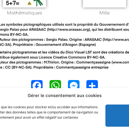
Mathématiques
Mille
F
W
M
P
Gérer le consentement aux cookies
a
h
e
a
es que les cookies pour stocker et/ou accéder aux informations
c
a
s
r
raiter des données telles que le comportement de navigation ou
sentement peut avoir un effet négatif sur certaines
e
t
s
t