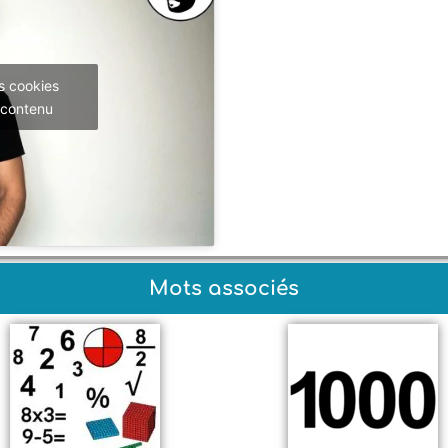
s cookies
 contenu
Mots associés