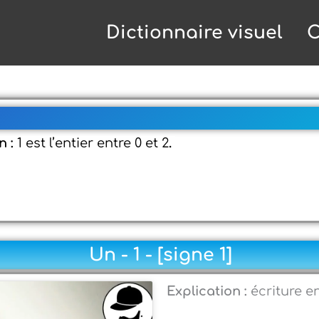
Dictionnaire visuel
C
1
n :
1 est l’entier entre 0 et 2
.
Un - 1 - [signe 1]
Explication :
écriture e