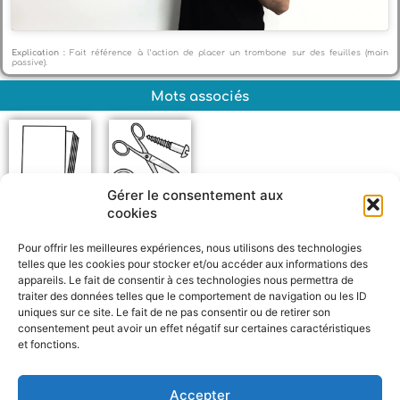
Explication :
Fait référence à l’action de placer un trombone sur des feuilles (main
passive).
Mots associés
Gérer le consentement aux
cookies
Feuille
Métal
Pour offrir les meilleures expériences, nous utilisons des technologies
telles que les cookies pour stocker et/ou accéder aux informations des
appareils. Le fait de consentir à ces technologies nous permettra de
traiter des données telles que le comportement de navigation ou les ID
uniques sur ce site. Le fait de ne pas consentir ou de retirer son
consentement peut avoir un effet négatif sur certaines caractéristiques
et fonctions.
F
W
M
P
a
h
e
a
c
a
s
r
Accepter