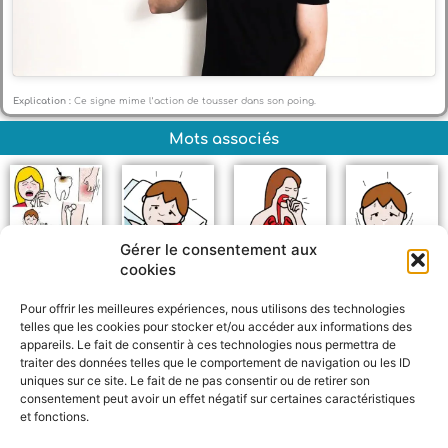
Explication :
Ce signe mime l’action de tousser dans son poing.
Mots associés
Gérer le consentement aux
cookies
Maladie
Fièvre
Bronchite
Grippe
Pour offrir les meilleures expériences, nous utilisons des technologies
telles que les cookies pour stocker et/ou accéder aux informations des
appareils. Le fait de consentir à ces technologies nous permettra de
traiter des données telles que le comportement de navigation ou les ID
uniques sur ce site. Le fait de ne pas consentir ou de retirer son
consentement peut avoir un effet négatif sur certaines caractéristiques
et fonctions.
F
W
M
P