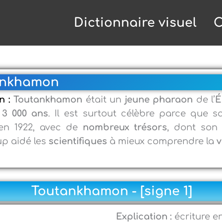
Dictionnaire visuel
C
ankhamon
n :
Toutankhamon
était un
jeune pharaon
de l’
É
e
3 000 ans
. Il est surtout célèbre parce que 
n 1922, avec de
nombreux trésors
, dont so
p aidé les
scientifiques
à mieux comprendre la
v
Toutankhamon - [signe 1]
Explication :
écriture e