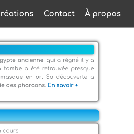
réations
Contact
À propos
gypte ancienne
, qui a régné il y a
sa
tombe
a été retrouvée presque
n
masque en or
. Sa découverte a
ie des pharaons
.
En savoir +
n cours