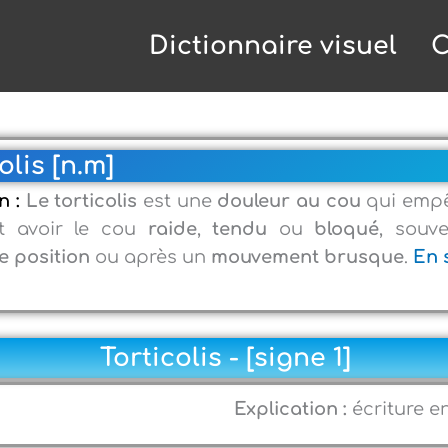
Dictionnaire visuel
C
olis [n.m]
n :
Le torticolis
est une
douleur au cou
qui emp
t avoir le cou
raide
,
tendu
ou
bloqué
, souv
e position
ou après un
mouvement brusque
.
En 
Torticolis - [signe 1]
Explication :
écriture e