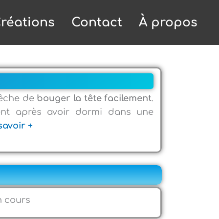
réations
Contact
À propos
êche de
bouger la tête facilement
.
ent après avoir dormi dans une
savoir +
n cours