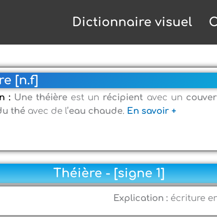
Dictionnaire visuel
C
e [n.f]
on :
Une théière
est un
récipient
avec un
couver
du thé
avec de l’
eau chaude
.
En savoir +
Théière - [signe 1]
Explication :
écriture e