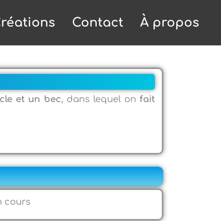
réations
Contact
À propos
cle et un bec
, dans lequel on
fait
n cours