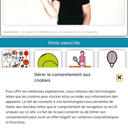
Explication :
Ce signe fait référence aux mouvements de la raquette.
Mots associés
Gérer le consentement aux
cookies
Sport
Balle de tennis
Joueur de tennis
Raquette
Pour offrir les meilleures expériences, nous utilisons des technologies
telles que les cookies pour stocker et/ou accéder aux informations des
appareils. Le fait de consentir à ces technologies nous permettra de
traiter des données telles que le comportement de navigation ou les ID
uniques sur ce site. Le fait de ne pas consentir ou de retirer son
consentement peut avoir un effet négatif sur certaines caractéristiques
et fonctions.
F
W
M
P