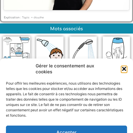
Explication :
Tapis + douche
Mots associés
Gérer le consentement aux
Salle de bain
Douche
Pommeau de
Gel douche
cookies
douche
Pour offrir les meilleures expériences, nous utilisons des technologies
telles que les cookies pour stocker et/ou accéder aux informations des
appareils. Le fait de consentir à ces technologies nous permettra de
traiter des données telles que le comportement de navigation ou les ID
uniques sur ce site. Le fait de ne pas consentir ou de retirer son
consentement peut avoir un effet négatif sur certaines caractéristiques
et fonctions.
F
W
M
P
a
h
e
a
c
a
s
r
Accepter