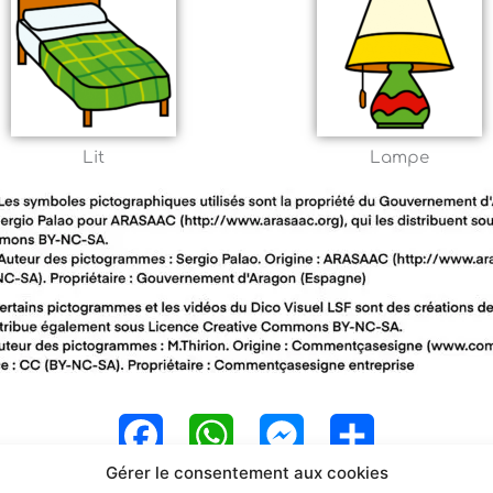
Lit
Lampe
F
W
M
P
Gérer le consentement aux cookies
a
h
e
a