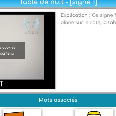
Table de nuit - [signe 1]
Explication :
Ce signe 
plane sur le côté, la ta
s cookies
 contenu
Mots associés