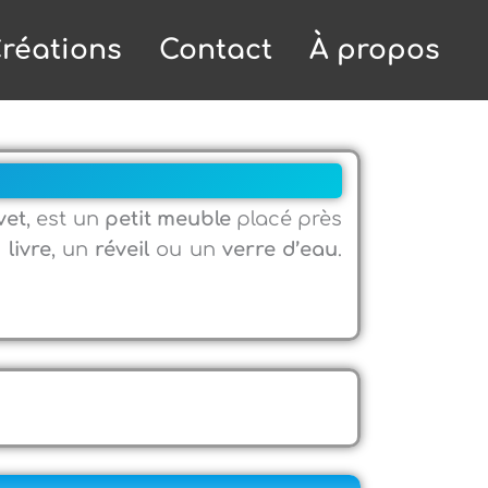
réations
Contact
À propos
vet
, est un
petit meuble
placé près
n
livre
, un
réveil
ou un
verre d’eau
.