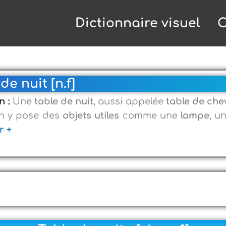
Dictionnaire visuel
C
de nuit [n.f]
n :
Une
table de nuit
, aussi appelée
table de che
On y pose des
objets utiles
comme une
lampe
, u
r +