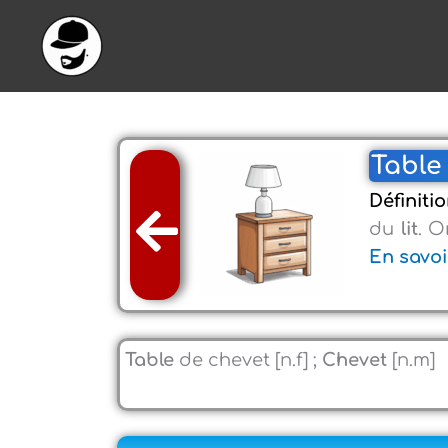
Aller
au
contenu
Table 
Définitio
du
lit
. 
En savoi
Table
de chevet
[n.f] ;
Chevet
[n.m]