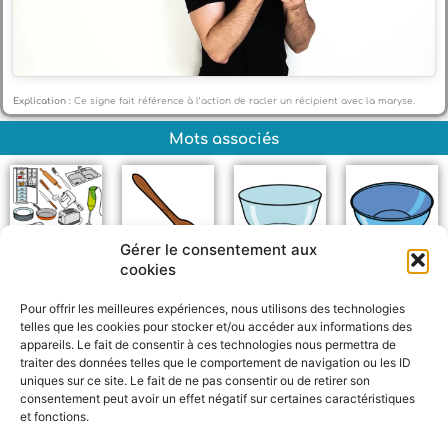
Explication :
Ce signe fait référence à l’action de racler un récipient avec la maryse.
Mots associés
Gérer le consentement aux
cookies
Objets de la cuisine
Cuillère en bois
Saladier
Bol
Pour offrir les meilleures expériences, nous utilisons des technologies
telles que les cookies pour stocker et/ou accéder aux informations des
appareils. Le fait de consentir à ces technologies nous permettra de
traiter des données telles que le comportement de navigation ou les ID
uniques sur ce site. Le fait de ne pas consentir ou de retirer son
consentement peut avoir un effet négatif sur certaines caractéristiques
et fonctions.
F
W
M
P