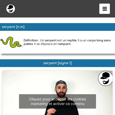
Aller
au
contenu
serpent [n.m]
Définition
: Un
serpent
est un
reptile
. Il a un
corps long sans
pattes
. Il se déplace en
rampant
.
serpent [signe 1]
Cliquez pour accepter les cookies
marketing et activer ce contenu