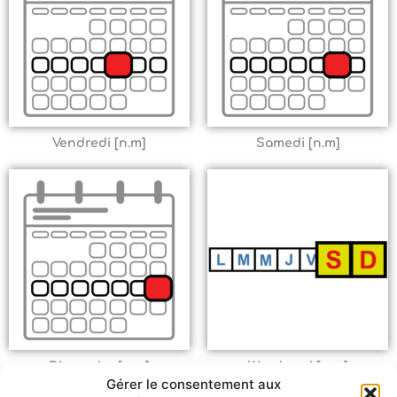
Vendredi [n.m]
Samedi [n.m]
Dimanche [n.m]
Weed-end [n.m]
Gérer le consentement aux