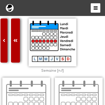
Aller
au
contenu
Semaine [n.f]