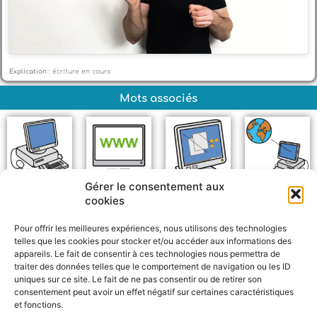
Explication :
écriture en cours
Mots associés
Gérer le consentement aux
Ordinateur de
Se connecter
Écran
Internet
cookies
bureau
Pour offrir les meilleures expériences, nous utilisons des technologies
telles que les cookies pour stocker et/ou accéder aux informations des
appareils. Le fait de consentir à ces technologies nous permettra de
traiter des données telles que le comportement de navigation ou les ID
uniques sur ce site. Le fait de ne pas consentir ou de retirer son
consentement peut avoir un effet négatif sur certaines caractéristiques
et fonctions.
F
W
M
P