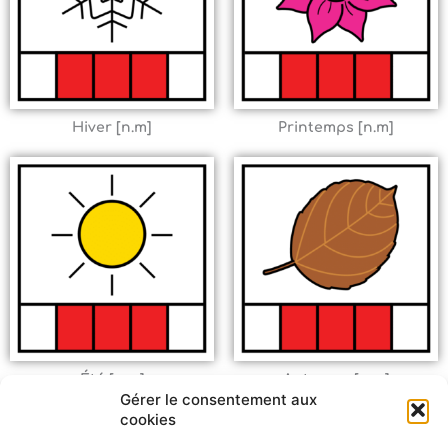
Hiver [n.m]
Printemps [n.m]
Été [n.m]
Automne [n.m]
Gérer le consentement aux
cookies