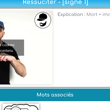
Ressuciter - [signe 1]
Explication :
Mort + ima
s cookies
 contenu
Mots associés