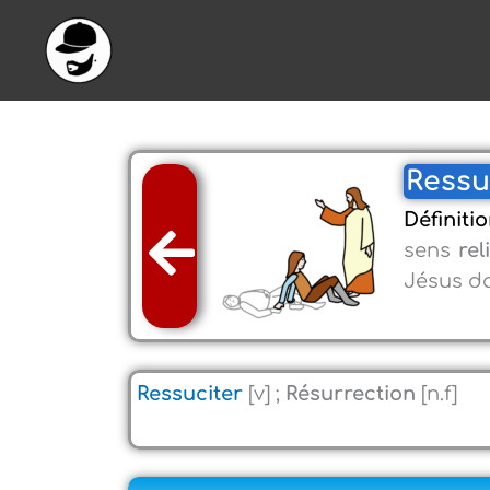
Aller
au
contenu
Ressuc
Définiti
sens
rel
Jésus da
Ressuciter
[v] ;
Résurrection
[n.f]