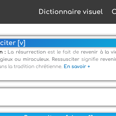
Dictionnaire visuel
C
iter [v]
on :
La résurrection
est le fait de
revenir à la v
igieux ou miraculeux
.
Ressusciter
signifie
reveni
ns la tradition chrétienne.
En savoir +