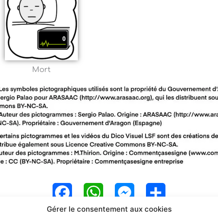
Mort
F
W
M
P
Gérer le consentement aux cookies
a
h
e
a