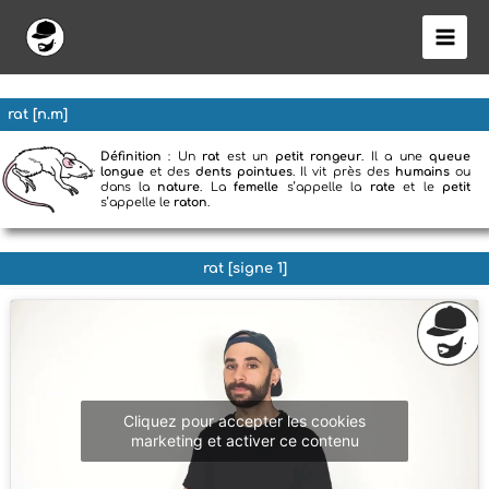
Aller
au
contenu
rat [n.m]
Définition
: Un
rat
est un
petit rongeur
. Il a une
queue
longue
et des
dents pointues
. Il vit près des
humains
ou
dans la
nature
. La
femelle
s’appelle la
rate
et le
petit
s’appelle le
raton
.
rat [signe 1]
Cliquez pour accepter les cookies
marketing et activer ce contenu