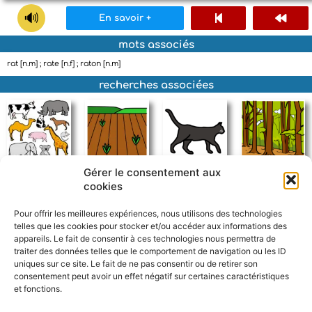
En savoir +
mots associés
rat [n.m] ; rate [n.f] ; raton [n.m]
recherches associées
Gérer le consentement aux
animaux terrestres
champ
chat
forêt
cookies
Pour offrir les meilleures expériences, nous utilisons des technologies
telles que les cookies pour stocker et/ou accéder aux informations des
appareils. Le fait de consentir à ces technologies nous permettra de
traiter des données telles que le comportement de navigation ou les ID
uniques sur ce site. Le fait de ne pas consentir ou de retirer son
consentement peut avoir un effet négatif sur certaines caractéristiques
et fonctions.
F
W
M
P