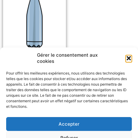
Gérer le consentement aux
Gourde [n.f]
cookies
Pour offrir les meilleures expériences, nous utilisons des technologies
telles que les cookies pour stocker et/ou accéder aux informations des
appareils. Le fait de consentir à ces technologies nous permettra de
traiter des données telles que le comportement de navigation ou les ID
uniques sur ce site. Le fait de ne pas consentir ou de retirer son
consentement peut avoir un effet négatif sur certaines caractéristiques
et fonctions.
Signaler un problème
Accepter
F
W
M
P
a
h
e
a
c
a
s
r
Refuser