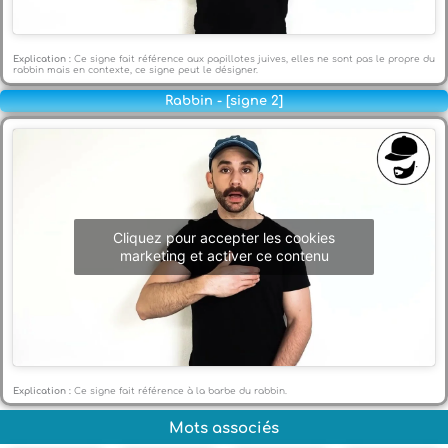
Explication :
Ce signe fait référence aux papillotes juives, elles ne sont pas le propre du
rabbin mais en contexte, ce signe peut le désigner.
Rabbin - [signe 2]
Cliquez pour accepter les cookies
marketing et activer ce contenu
Explication :
Ce signe fait référence à la barbe du rabbin.
Mots associés