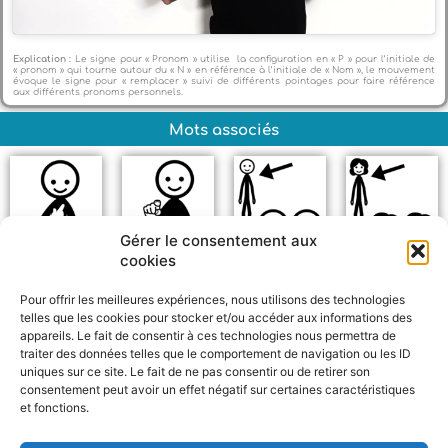
Explication :
Le signe pour « Pronom » utilise la configuration en « P » pour l’initiale de
« pronom » qui tourne autour du « N » en référence à l’initiale de « Nom », le mouvement
évoque le signe pour « remplacer » suivi de différents pointages pour faire référence
aux différents pronoms personnels.
Mots associés
Gérer le consentement aux
cookies
Je
Tu
Il
Elle
Pour offrir les meilleures expériences, nous utilisons des technologies
telles que les cookies pour stocker et/ou accéder aux informations des
appareils. Le fait de consentir à ces technologies nous permettra de
traiter des données telles que le comportement de navigation ou les ID
uniques sur ce site. Le fait de ne pas consentir ou de retirer son
consentement peut avoir un effet négatif sur certaines caractéristiques
et fonctions.
F
W
M
P
a
h
e
a