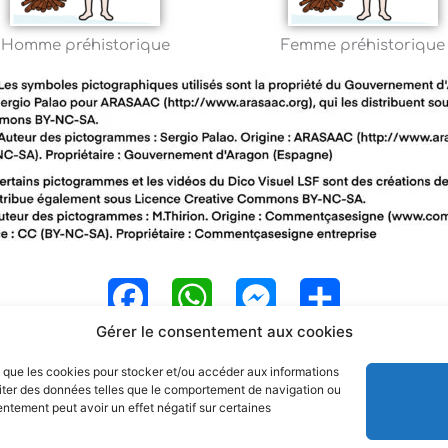
Homme préhistorique
Femme préhistorique
F
W
M
P
Gérer le consentement aux cookies
a
h
e
a
es que les cookies pour stocker et/ou accéder aux informations
c
a
s
r
raiter des données telles que le comportement de navigation ou
sentement peut avoir un effet négatif sur certaines
e
t
s
t