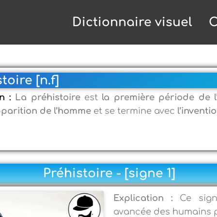
Dictionnaire visuel
C
toire [n.f]
on :
La préhistoire
est
la première période de l
pparition de l’homme
et se termine avec
l’inventi
Préhistoire - [signe 1]
Explication :
Ce sign
avancée des humains p