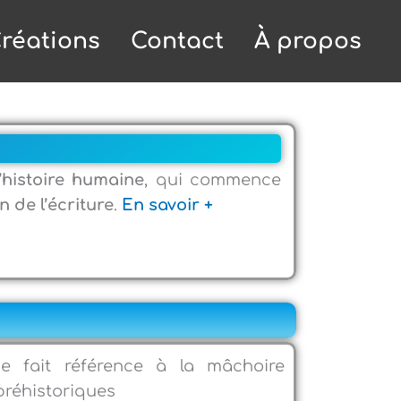
réations
Contact
À propos
’histoire humaine
, qui commence
on de l’écriture
.
En savoir +
e fait référence à la mâchoire
réhistoriques