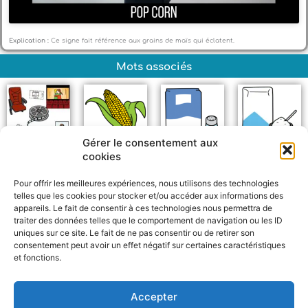
Explication :
Ce signe fait référence aux grains de maïs qui éclatent.
Mots associés
Gérer le consentement aux
cookies
Cinéma
Maïs
Salé
Sucré
Pour offrir les meilleures expériences, nous utilisons des technologies
telles que les cookies pour stocker et/ou accéder aux informations des
appareils. Le fait de consentir à ces technologies nous permettra de
traiter des données telles que le comportement de navigation ou les ID
uniques sur ce site. Le fait de ne pas consentir ou de retirer son
consentement peut avoir un effet négatif sur certaines caractéristiques
et fonctions.
F
W
M
P
a
h
e
a
c
a
s
r
Accepter