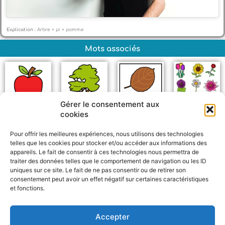
Explication :
Arbre + pi + pomme
Mots associés
Gérer le consentement aux
cookies
Pomme
Arbre
Automne
Fleur
Pour offrir les meilleures expériences, nous utilisons des technologies
telles que les cookies pour stocker et/ou accéder aux informations des
appareils. Le fait de consentir à ces technologies nous permettra de
traiter des données telles que le comportement de navigation ou les ID
uniques sur ce site. Le fait de ne pas consentir ou de retirer son
consentement peut avoir un effet négatif sur certaines caractéristiques
et fonctions.
F
W
M
P
a
h
e
a
c
a
s
r
Accepter