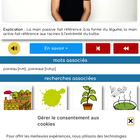
Explication :
La main passive fait référence à la forme du légume, la main
active fait référence aux racines à l’extrémité du bulbe.
En savoir +
mots associés
poireau [n.m] ; poireaux [n.m.p]
recherches associées
Gérer le consentement aux
potager
vert
plante
soupe
cookies
Pour offrir les meilleures expériences, nous utilisons des technologies