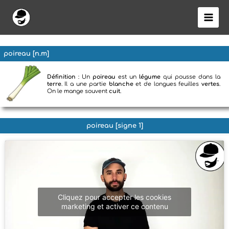
Aller
au
contenu
poireau [n.m]
Définition
: Un
poireau
est un
légume
qui pousse dans la
terre
. Il a une partie
blanche
et de longues feuilles
vertes
.
On le mange souvent
cuit
.
poireau [signe 1]
Cliquez pour accepter les cookies
marketing et activer ce contenu