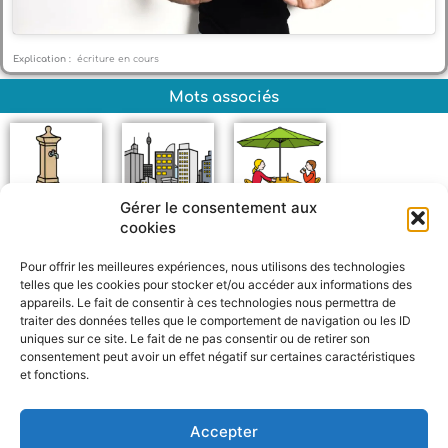
Explication :
écriture en cours
Mots associés
Gérer le consentement aux
cookies
Fontaine
Ville
Terrasse
Pour offrir les meilleures expériences, nous utilisons des technologies
telles que les cookies pour stocker et/ou accéder aux informations des
appareils. Le fait de consentir à ces technologies nous permettra de
traiter des données telles que le comportement de navigation ou les ID
uniques sur ce site. Le fait de ne pas consentir ou de retirer son
consentement peut avoir un effet négatif sur certaines caractéristiques
et fonctions.
F
W
M
P
a
h
e
a
c
a
s
r
Accepter