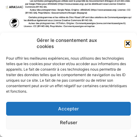
Gérer le consentement aux
F
W
M
P
cookies
a
h
e
a
c
a
s
r
Pour offrir les meilleures expériences, nous utilisons des technologies
e
t
s
t
telles que les cookies pour stocker et/ou accéder aux informations des
b
s
e
a
appareils. Le fait de consentir à ces technologies nous permettra de
o
A
n
g
traiter des données telles que le comportement de navigation ou les ID
o
p
g
e
uniques sur ce site. Le fait de ne pas consentir ou de retirer son
k
p
e
r
consentement peut avoir un effet négatif sur certaines caractéristiques
r
et fonctions.
Accepter
Refuser
Politique de confidentialité
CGU – Mentions légales
Contact