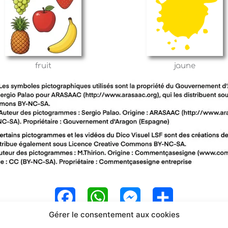
fruit
jaune
F
W
M
P
Gérer le consentement aux cookies
a
h
e
a