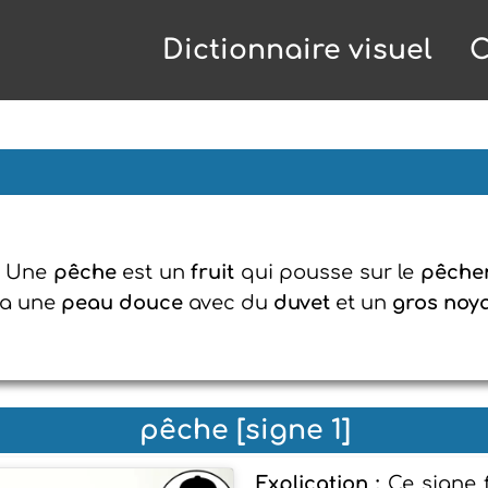
Dictionnaire visuel
C
: Une
pêche
est un
fruit
qui pousse sur le
pêche
e a une
peau douce
avec du
duvet
et un
gros noy
pêche [signe 1]
Explication :
Ce signe 