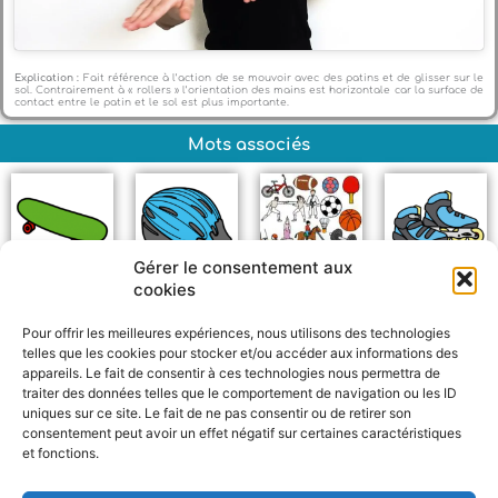
Explication :
Fait référence à l’action de se mouvoir avec des patins et de glisser sur le
sol. Contrairement à « rollers » l’orientation des mains est horizontale car la surface de
contact entre le patin et le sol est plus importante.
Mots associés
Gérer le consentement aux
cookies
Skateboard
Casque
Sport
Rollers
Pour offrir les meilleures expériences, nous utilisons des technologies
telles que les cookies pour stocker et/ou accéder aux informations des
appareils. Le fait de consentir à ces technologies nous permettra de
traiter des données telles que le comportement de navigation ou les ID
uniques sur ce site. Le fait de ne pas consentir ou de retirer son
consentement peut avoir un effet négatif sur certaines caractéristiques
et fonctions.
F
W
M
P
a
h
e
a