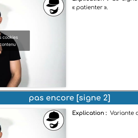
« patienter ».
s cookies
 contenu
pas encore [signe 2]
Explication :
Variante 