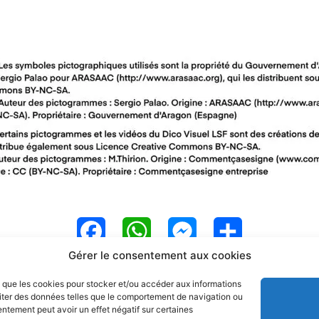
F
W
M
P
Gérer le consentement aux cookies
a
h
e
a
es que les cookies pour stocker et/ou accéder aux informations
c
a
s
r
raiter des données telles que le comportement de navigation ou
sentement peut avoir un effet négatif sur certaines
e
t
s
t