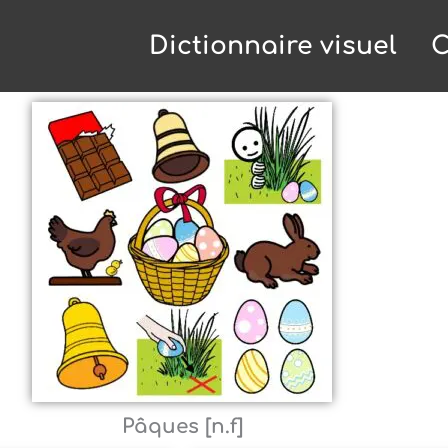
Dictionnaire visuel
C
Pâques [n.f]