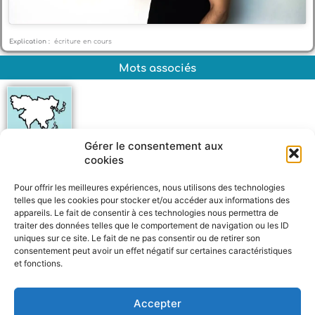
Explication :
écriture en cours
Mots associés
Gérer le consentement aux
cookies
Asie
Pour offrir les meilleures expériences, nous utilisons des technologies
telles que les cookies pour stocker et/ou accéder aux informations des
appareils. Le fait de consentir à ces technologies nous permettra de
traiter des données telles que le comportement de navigation ou les ID
uniques sur ce site. Le fait de ne pas consentir ou de retirer son
consentement peut avoir un effet négatif sur certaines caractéristiques
et fonctions.
F
W
M
P
a
h
e
a
c
a
s
r
Accepter