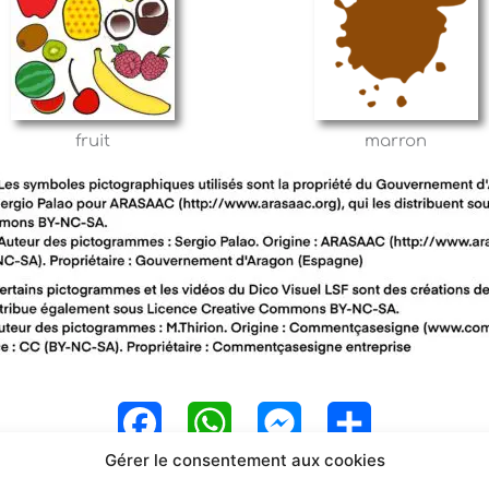
fruit
marron
F
W
M
P
Gérer le consentement aux cookies
a
h
e
a