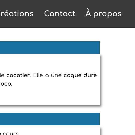
réations
Contact
À propos
 le
cocotier
. Elle a une
coque dure
coco
.
n cours