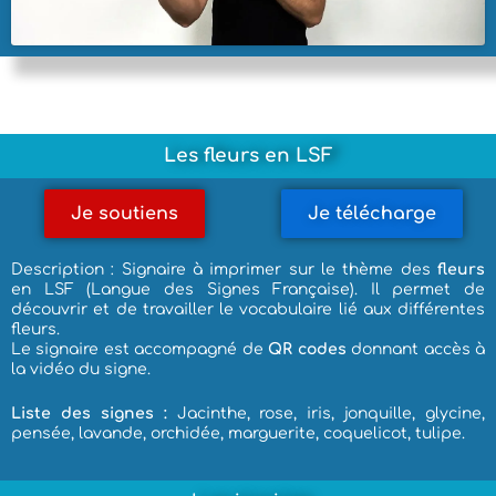
Les fleurs en LSF
Je soutiens
Je télécharge
Description : Signaire à imprimer sur le thème des
fleurs
en LSF (Langue des Signes Française). Il permet de
découvrir et de travailler le vocabulaire lié aux différentes
fleurs.
Le signaire est accompagné de
QR codes
donnant accès à
la vidéo du signe.
Liste des signes :
Jacinthe, rose, iris, jonquille, glycine,
pensée, lavande, orchidée, marguerite, coquelicot, tulipe.