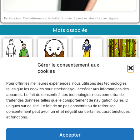
Explication :
Fait référence à la taille du nain. Il peut exister d’autres signes.
Mots associés
Gérer le consentement aux
cookies
Petit
Barbe
Blanche-neige
Forêt
Pour offrir les meilleures expériences, nous utilisons des technologies
telles que les cookies pour stocker et/ou accéder aux informations des
appareils. Le fait de consentir à ces technologies nous permettra de
traiter des données telles que le comportement de navigation ou les ID
uniques sur ce site. Le fait de ne pas consentir ou de retirer son
consentement peut avoir un effet négatif sur certaines caractéristiques
et fonctions.
F
W
M
P
a
h
e
a
c
a
s
r
Accepter