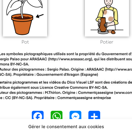
Pot
Potier
F
W
M
P
Gérer le consentement aux cookies
a
h
e
a