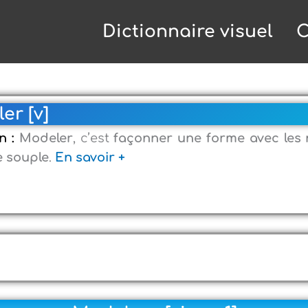
Dictionnaire visuel
C
er [v]
on :
Modeler
, c’est
façonner une forme avec les
e souple
.
En savoir +