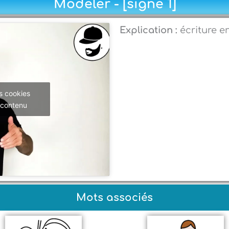
Modeler - [signe 1]
Explication :
écriture e
s cookies
 contenu
Mots associés